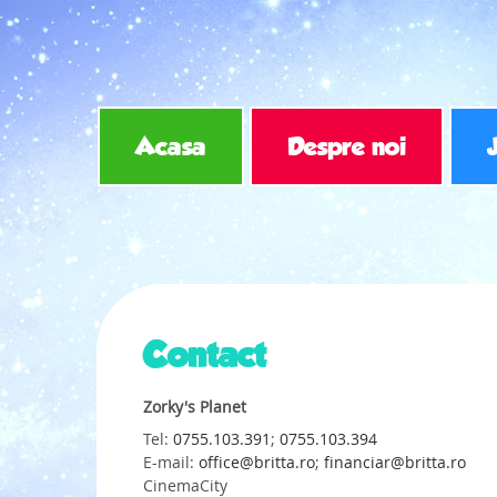
Acasa
Despre noi
Contact
Zorky's Planet
Tel:
0755.103.391
;
0755.103.394
E-mail:
office@britta.ro
;
financiar@britta.ro
CinemaCity