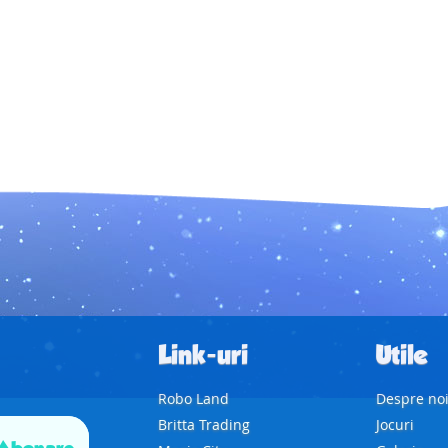
Link-uri
Utile
Robo Land
Despre no
Britta Trading
Jocuri