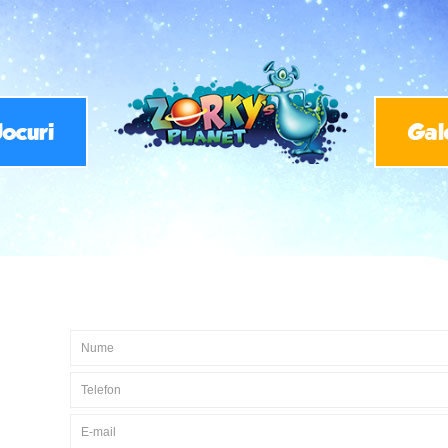
Jocuri
Gal