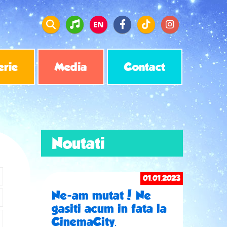
EN
erie
Media
Contact
Noutati
01.01.2023
Ne-am mutat! Ne
gasiti acum in fata la
CinemaCity.