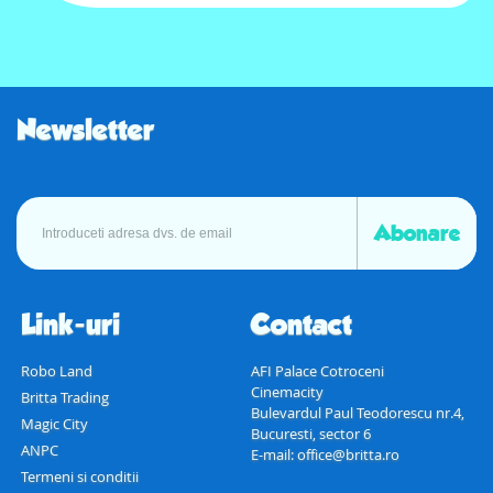
Newsletter
Abonare
Link-uri
Contact
Robo Land
AFI Palace Cotroceni
Cinemacity
Britta Trading
Bulevardul Paul Teodorescu nr.4,
Magic City
Bucuresti, sector 6
ANPC
E-mail:
office@britta.ro
Termeni si conditii